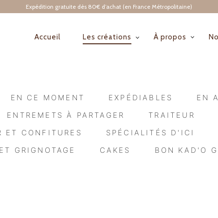
Expédition gratuite dès 80€ d’achat (en France Métropolitaine)
Accueil
Les créations
À propos
No
NAVIGATION
PRINCIPALE
EN CE MOMENT
EXPÉDIABLES
EN 
ENTREMETS À PARTAGER
TRAITEUR
R ET CONFITURES
SPÉCIALITÉS D'ICI
ET GRIGNOTAGE
CAKES
BON KAD'O 