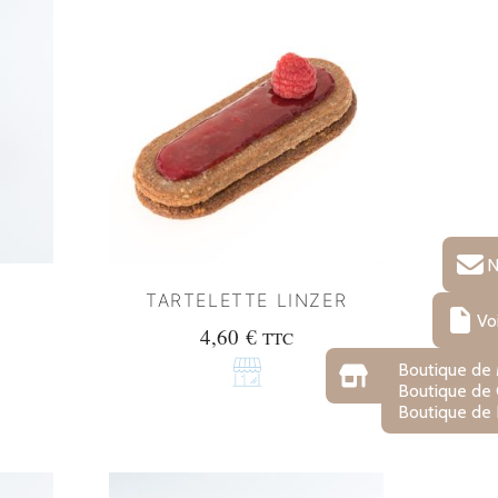
N
0
TARTELETTE LINZER
Vo
4,60
€
TTC
Boutique de
Boutique de
Boutique de 