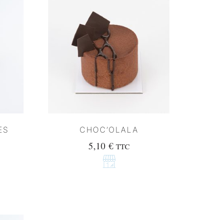
ES
CHOC’OLALA
5,10
€
TTC