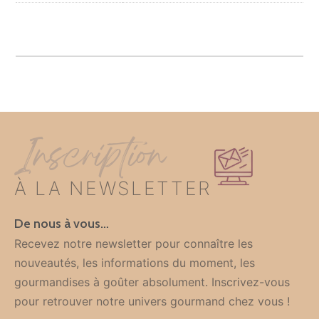
Inscription
À LA NEWSLETTER
De nous à vous…
Recevez notre newsletter pour connaître les
nouveautés, les informations du moment, les
gourmandises à goûter absolument. Inscrivez-vous
pour retrouver notre univers gourmand chez vous !