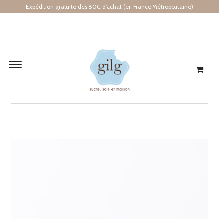
Expédition gratuite dès 80€ d’achat (en France Métropolitaine)