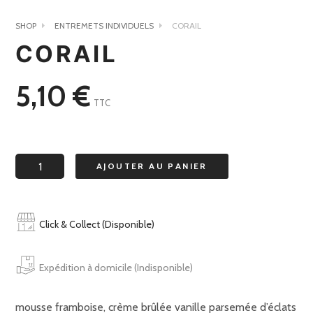
SHOP
ENTREMETS INDIVIDUELS
CORAIL
CORAIL
5,10
€
TTC
quantité
AJOUTER AU PANIER
de
corail
Click & Collect (Disponible)
Expédition à domicile (Indisponible)
mousse framboise, crème brûlée vanille parsemée d’éclats