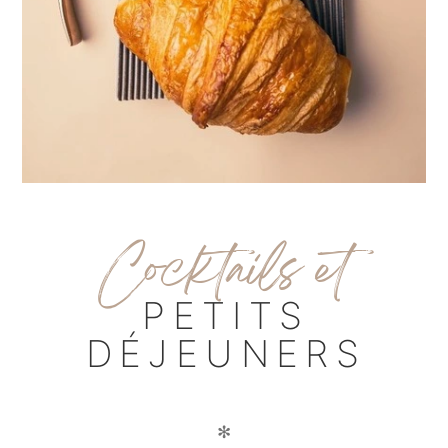
C
ocktails et
PETITS
DÉJEUNERS
✻