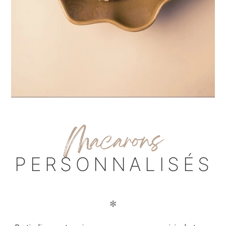
M
acarons
PERSONNALISÉS
✻