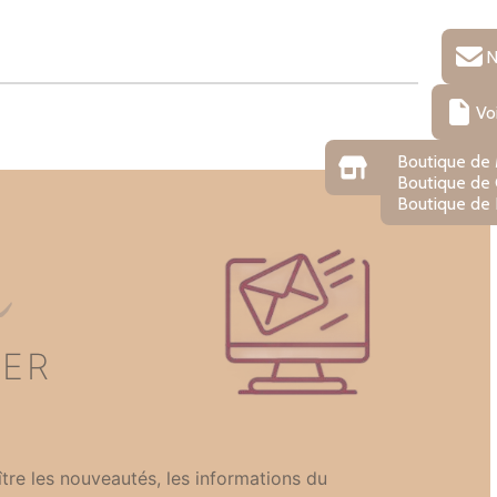
N
Vo
Boutique de
Boutique de
Boutique de 
n
TER
tre les nouveautés, les informations du