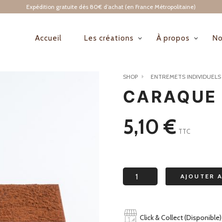
Expédition gratuite dès 80€ d’achat (en France Métropolitaine)
Accueil
Les créations
À propos
No
NAVIGATION
PRINCIPALE
SHOP
ENTREMETS INDIVIDUELS
CARAQUE
5,10
€
TTC
quantité
AJOUTER 
de
caraque
Click & Collect (Disponible)