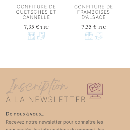
CONFITURE DE
CONFITURE DE
QUETSCHES ET
FRAMBOISES
CANNELLE
D’ALSACE
7,35
€
7,35
€
TTC
TTC
Inscription
À LA NEWSLETTER
De nous à vous…
Recevez notre newsletter pour connaître les
nouveautés, les informations du moment, les