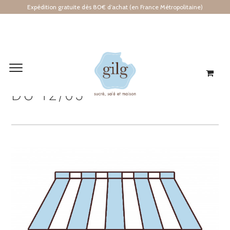
Expédition gratuite dès 80€ d’achat (en France Métropolitaine)
HORAIRES A COMPTER
DU 12/05