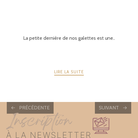
La petite dernière de nos galettes est une..
LIRE LA SUITE
POSTS
PRÉCÉDENTE
SUIVANT
Inscription
NAVIGATION
À LA NEWSLETTER