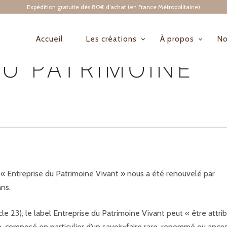
Expédition gratuite dès 80€ d’achat (en France Métropolitaine)
Accueil
Les créations
À propos
No
NAVIGATION
DU PATRIMOINE
PRINCIPALE
« Entreprise du Patrimoine Vivant » nous a été renouvelé par
ans.
le 23), le label Entreprise du Patrimoine Vivant peut « être attri
 composé en particulier d’un savoir-faire rare, renommé ou ances