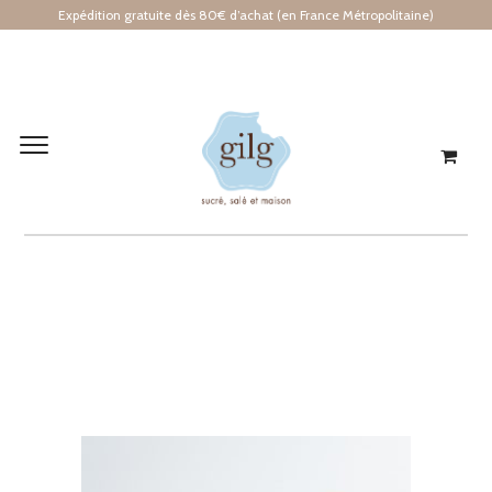
Expédition gratuite dès 80€ d’achat (en France Métropolitaine)
GILG 06_2020_042