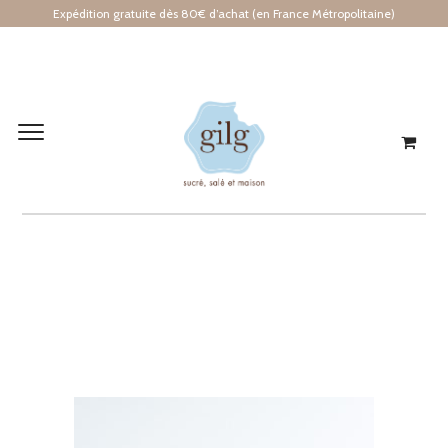
Expédition gratuite dès 80€ d’achat (en France Métropolitaine)
GILG 06_2020_075