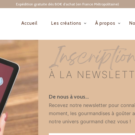
Expédition gratuite dès 80€ d’achat (en France Métropolitaine)
Accueil
Les créations
À propos
No
NAVIGATION
PRINCIPALE
Inscriptio
À LA NEWSLET
De nous à vous…
Recevez notre newsletter pour connaî
moment, les gourmandises à goûter a
notre univers gourmand chez vous !