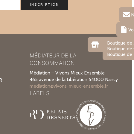
N
Vo
Boutique de
Boutique de
Boutique de 
MÉDIATEUR DE LA
CONSOMMATION
Médiation – Vivons Mieux Ensemble
465 avenue de la Libération 54000 Nancy
R
mediation@vivons-mieux-ensemble.fr
LABELS