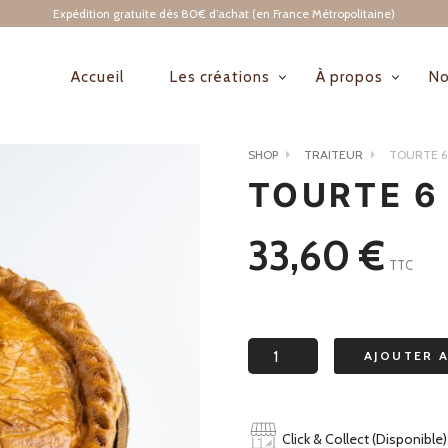
Expédition gratuite dès 80€ d’achat (en France Métropolitaine)
Accueil
Les créations
À propos
No
NAVIGATION
PRINCIPALE
SHOP
TRAITEUR
TOURTE 6
TOURTE 6
33,60
€
TTC
quantité
AJOUTER 
de
tourte
6
Click & Collect (Disponible)