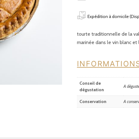
personnes
Expédition à domicile (Dis
tourte traditionnelle de la 
marinée dans le vin blanc et 
INFORMATION
Conseil de
A déguste
dégustation
Conservation
A conserv