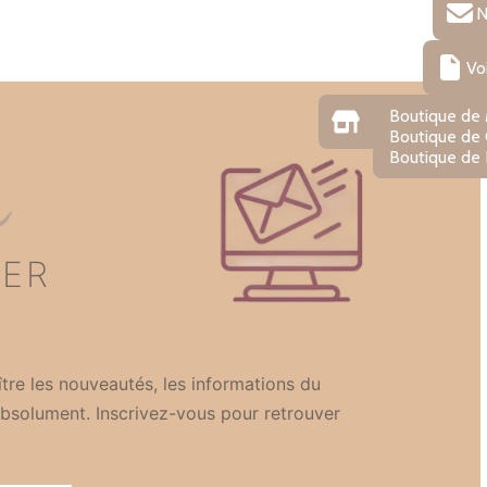
N
Vo
Boutique de
Boutique de
Boutique de 
n
TER
tre les nouveautés, les informations du
bsolument. Inscrivez-vous pour retrouver