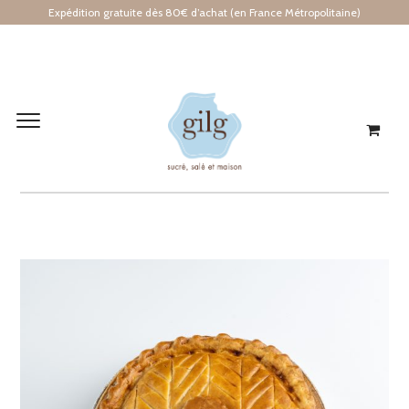
Expédition gratuite dès 80€ d’achat (en France Métropolitaine)