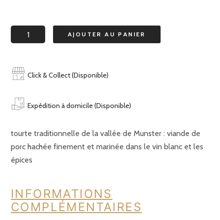
quantité
AJOUTER AU PANIER
de
tourte
4
Click & Collect (Disponible)
personnes
Expédition à domicile (Disponible)
tourte traditionnelle de la vallée de Munster : viande de
porc hachée finement et marinée dans le vin blanc et les
épices
INFORMATIONS
COMPLÉMENTAIRES