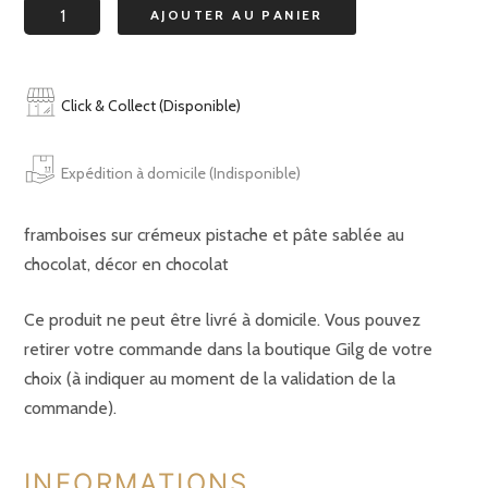
quantité
AJOUTER AU PANIER
de
tarte
carrée
Click & Collect (Disponible)
framboises
5
Expédition à domicile (Indisponible)
personnes
framboises sur crémeux pistache et pâte sablée au
chocolat, décor en chocolat
Ce produit ne peut être livré à domicile. Vous pouvez
retirer votre commande dans la boutique Gilg de votre
choix (à indiquer au moment de la validation de la
commande).
INFORMATIONS