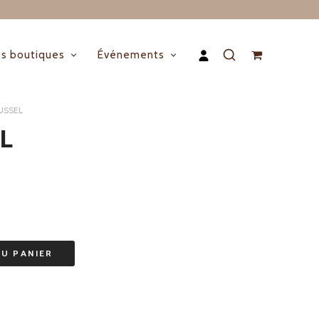
s boutiques
Événements
USSEL
L
AU PANIER