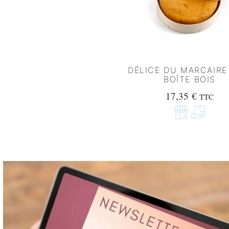
DÉLICE DU MARCAIRE
BOÎTE BOIS
17,35
€
TTC