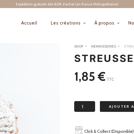
Expédition gratuite dès 80€ d’achat (en France Métropolitaine)
Accueil
Les créations
À propos
No
NAVIGATION
PRINCIPALE
SHOP
VIENNOISERIES
STRE
STREUSSE
1,85
€
TTC
quantité
AJOUTER 
de
Streussel
Click & Collect (Disponible)