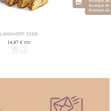
Boutique de
Boutique de
Boutique de 
LANGHOPF 530G
14,87
€
TTC
n