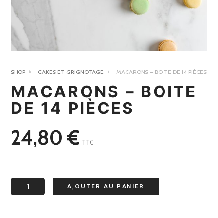
SHOP
CAKES ET GRIGNOTAGE
MACARONS – BOITE DE 14 PIÈCES
MACARONS – BOITE
DE 14 PIÈCES
24,80
€
TTC
quantité
AJOUTER AU PANIER
de
macarons