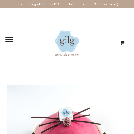
Expédition gratuite dès 80€ d’achat (en France Métropolitaine)