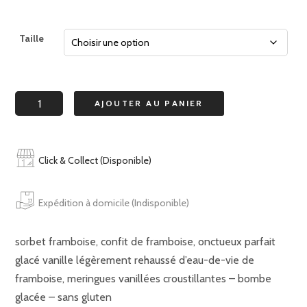
de
prix :
Taille
28,85 
à
quantité
AJOUTER AU PANIER
37,25 
de
framboisier
4/6
Click & Collect (Disponible)
personnes
Expédition à domicile (Indisponible)
sorbet framboise, confit de framboise, onctueux parfait
glacé vanille légèrement rehaussé d’eau-de-vie de
framboise, meringues vanillées croustillantes – bombe
glacée – sans gluten