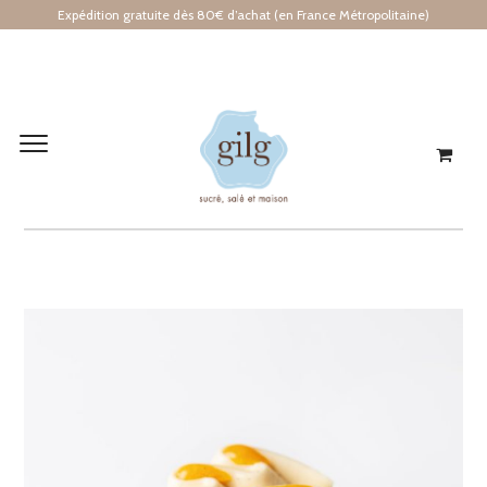
Expédition gratuite dès 80€ d’achat (en France Métropolitaine)