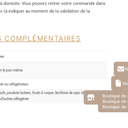
é à domicile. Vous pouvez retirer votre commande dans
ix (à indiquer au moment de la validation de la
S COMPLÉMENTAIRES
nes
N
er le jour même
Vo
er au réfrigérateur.
ufs, produits laitiers, fruits à coque, lécithine de soja (décor) et traces
Boutique de
 d'autres allergènes
Boutique de
Boutique de 