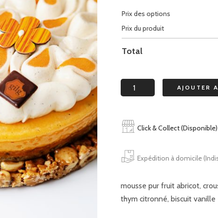
Prix des options
Prix du produit
Total
quantité
AJOUTER 
de
farniente
6
Click & Collect (Disponible)
personnes
Expédition à domicile (Indi
mousse pur fruit abricot, cro
thym citronné, biscuit vanil