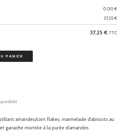
0,00
€
37,25
€
37,25
€
TTC
AU PANIER
sponible)
ustillant amandes/corn flakes, marmelade d’abricots au
le et ganache montée à la purée d’amandes