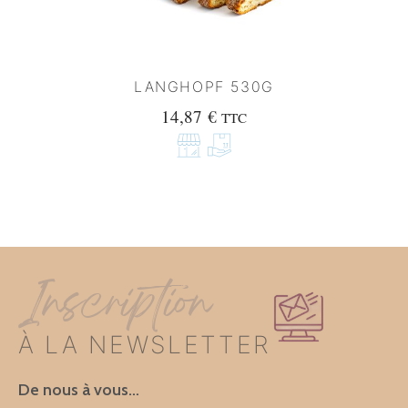
LANGHOPF 530G
14,87
€
TTC
Inscription
À LA NEWSLETTER
De nous à vous…