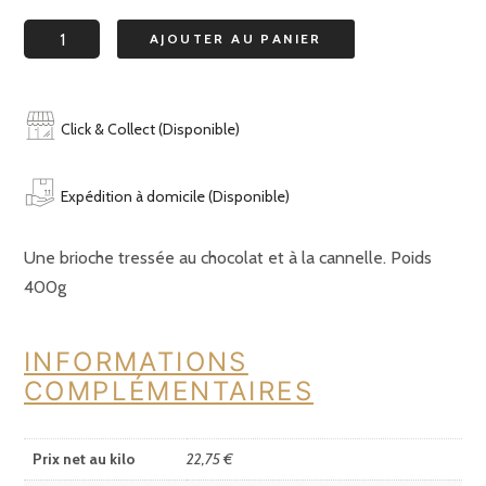
quantité
AJOUTER AU PANIER
de
Brioche
hansi
Click & Collect (Disponible)
Expédition à domicile (Disponible)
Une brioche tressée au chocolat et à la cannelle. Poids
400g
INFORMATIONS
COMPLÉMENTAIRES
Prix net au kilo
22,75 €