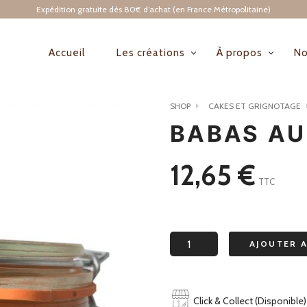
Expédition gratuite dès 80€ d’achat (en France Métropolitaine)
Accueil
Les créations
À propos
No
NAVIGATION
PRINCIPALE
SHOP
CAKES ET GRIGNOTAGE
BABAS AU
12,65
€
TTC
quantité
AJOUTER 
de
Babas
au
Click & Collect (Disponible)