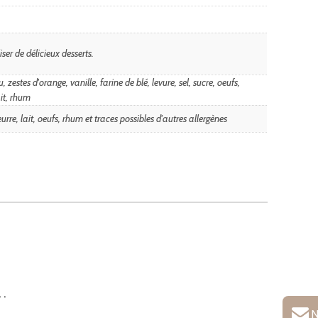
iser de délicieux desserts.
, zestes d'orange, vanille, farine de blé, levure, sel, sucre, oeufs,
ait, rhum
eurre, lait, oeufs, rhum et traces possibles d'autres allergènes
…
N