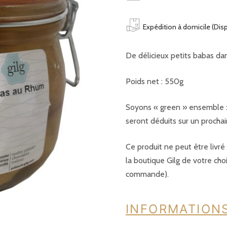
rhum
Expédition à domicile (Dis
De délicieux petits babas dan
Poids net : 550g
Soyons « green » ensemble :
seront déduits sur un prochai
Ce produit ne peut être livr
la boutique Gilg de votre cho
commande).
INFORMATION