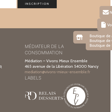
N
Vo
Boutique de
Boutique de
Boutique de 
MÉDIATEUR DE LA
CONSOMMATION
Médiation – Vivons Mieux Ensemble
465 avenue de la Libération 54000 Nancy
R
mediation@vivons-mieux-ensemble.fr
LABELS