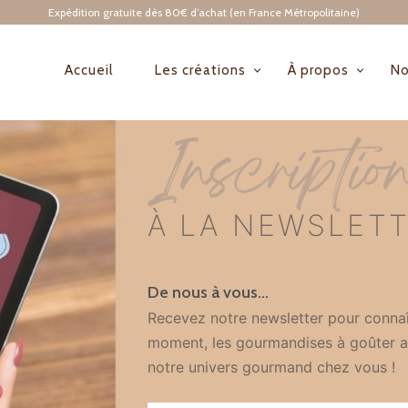
Expédition gratuite dès 80€ d’achat (en France Métropolitaine)
Accueil
Les créations
À propos
No
NAVIGATION
PRINCIPALE
Inscriptio
À LA NEWSLET
De nous à vous…
Recevez notre newsletter pour connaî
moment, les gourmandises à goûter a
notre univers gourmand chez vous !