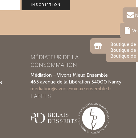
N
Vo
Boutique de
Boutique de
Boutique de 
MÉDIATEUR DE LA
CONSOMMATION
Médiation – Vivons Mieux Ensemble
465 avenue de la Libération 54000 Nancy
R
mediation@vivons-mieux-ensemble.fr
LABELS