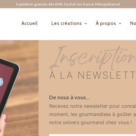
Expédition gratuite dès 80€ d’achat (en France Métropolitaine)
Accueil
Les créations
À propos
No
NAVIGATION
PRINCIPALE
Inscriptio
À LA NEWSLET
De nous à vous…
Recevez notre newsletter pour connaî
moment, les gourmandises à goûter a
notre univers gourmand chez vous !